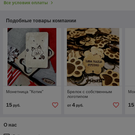
Все условия оплаты
Подобные товары компании
Монетница "Котик"
Брелок с собственным
Мон
логотипом
15
4
15
руб.
от
руб.
О нас