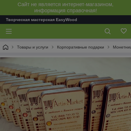
Сайт не является интернет-магазином,
информация справочная!
Творческая мастерская EasyWood
Товары и услуги
Корпоративные подарки
Монетниц